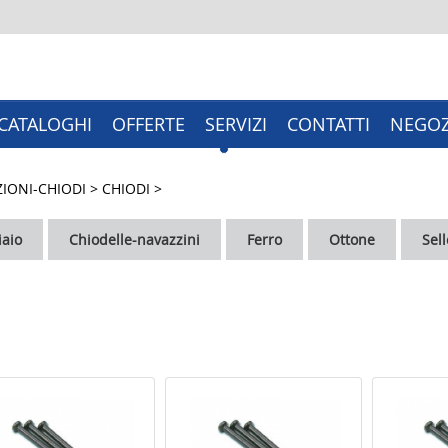
CATALOGHI
OFFERTE
SERVIZI
CONTATTI
NEGOZ
ZIONI-CHIODI
>
CHIODI
>
iaio
Chiodelle-navazzini
Ferro
Ottone
Sel