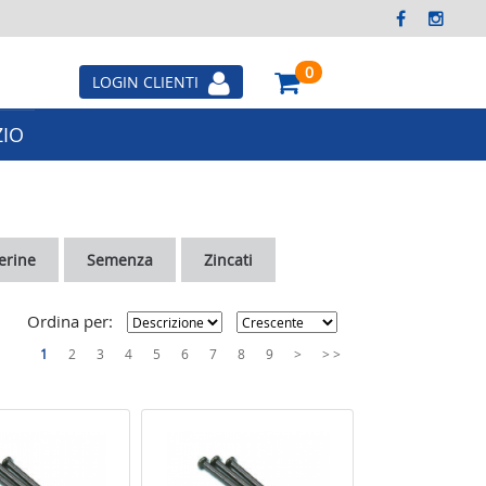
0
LOGIN CLIENTI
IO
Next
lerine
Semenza
Zincati
Ordina per:
1
2
3
4
5
6
7
8
9
>
> >