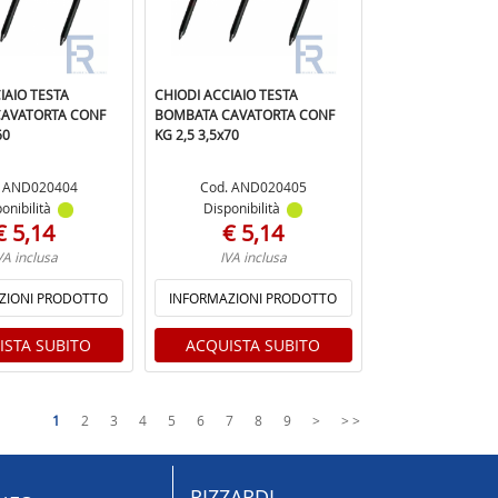
IAIO TESTA
CHIODI ACCIAIO TESTA
AVATORTA CONF
BOMBATA CAVATORTA CONF
60
KG 2,5 3,5x70
. AND020404
Cod. AND020405
onibilità
Disponibilità
€ 5,14
€ 5,14
VA inclusa
IVA inclusa
ZIONI PRODOTTO
INFORMAZIONI PRODOTTO
ISTA SUBITO
ACQUISTA SUBITO
1
2
3
4
5
6
7
8
9
>
> >
RIZZARDI