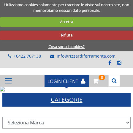
Utilizziamo cookies solamente per tracciare le visite sul nostro sito, non
memoriziamo nessun dato personale.
Accetta
Rifiuta
Cosa sono i cookies?
+0422 707138
info@rizzardiferramenta.com
0
LOGIN CLIENTI
Previous
Next
CATEGORIE
RECINZIONI-CHIODI
BULLONERIA-VITERIA