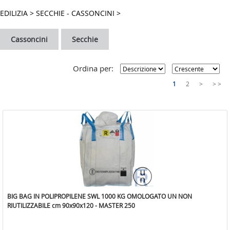
FERRAMENTA
EDILIZIA
>
SECCHIE - CASSONCINI
>
UTENSILERIA
Cassoncini
Secchie
EDILIZIA
GIARDINAGGIO
Ordina per:
RISCALDAMENTO
1
2
>
> >
LINEA CASA
COLORI
IDRAULICA
MATERIALE ELETTRICO
MASTER - HYDRO
BIG BAG IN POLIPROPILENE SWL 1000 KG OMOLOGATO UN NON
MASTER HOBBY
RIUTILIZZABILE cm 90x90x120 - MASTER 250
PER COVID