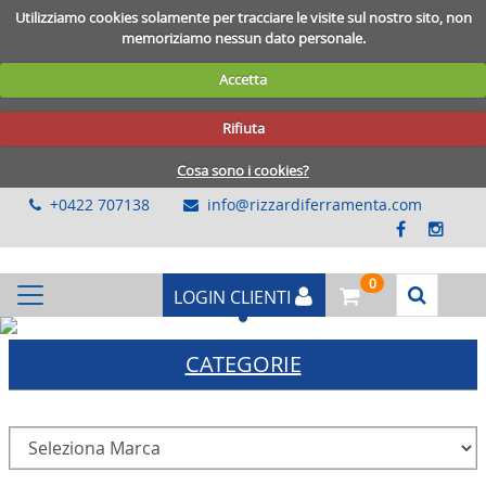
Utilizziamo cookies solamente per tracciare le visite sul nostro sito, non
memoriziamo nessun dato personale.
Accetta
Rifiuta
Cosa sono i cookies?
+0422 707138
info@rizzardiferramenta.com
0
LOGIN CLIENTI
Previous
Next
CATEGORIE
RECINZIONI-CHIODI
BULLONERIA-VITERIA