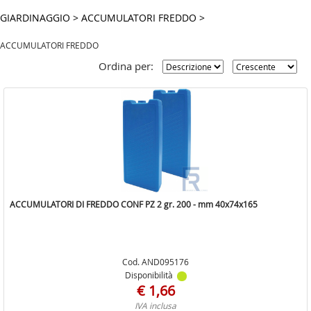
FERRAMENTA
GIARDINAGGIO
>
ACCUMULATORI FREDDO
>
UTENSILERIA
ACCUMULATORI FREDDO
EDILIZIA
Ordina per:
GIARDINAGGIO
RISCALDAMENTO
LINEA CASA
COLORI
IDRAULICA
ACCUMULATORI DI FREDDO CONF PZ 2 gr. 200 - mm 40x74x165
MATERIALE ELETTRICO
MASTER - HYDRO
Cod. AND095176
MASTER HOBBY
Disponibilità
€ 1,66
PER COVID
IVA inclusa