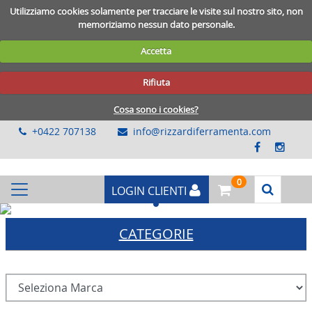
Utilizziamo cookies solamente per tracciare le visite sul nostro sito, non
memoriziamo nessun dato personale.
Accetta
Rifiuta
Cosa sono i cookies?
+0422 707138
info@rizzardiferramenta.com
0
LOGIN CLIENTI
Previous
Next
CATEGORIE
RECINZIONI-CHIODI
BULLONERIA-VITERIA