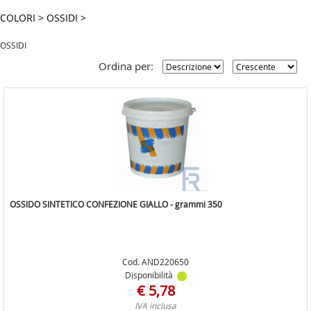
FERRAMENTA
COLORI
>
OSSIDI
>
UTENSILERIA
OSSIDI
EDILIZIA
Ordina per:
GIARDINAGGIO
RISCALDAMENTO
LINEA CASA
COLORI
IDRAULICA
OSSIDO SINTETICO CONFEZIONE GIALLO - grammi 350
MATERIALE ELETTRICO
MASTER - HYDRO
Cod. AND220650
MASTER HOBBY
Disponibilità
€ 5,78
PER COVID
IVA inclusa