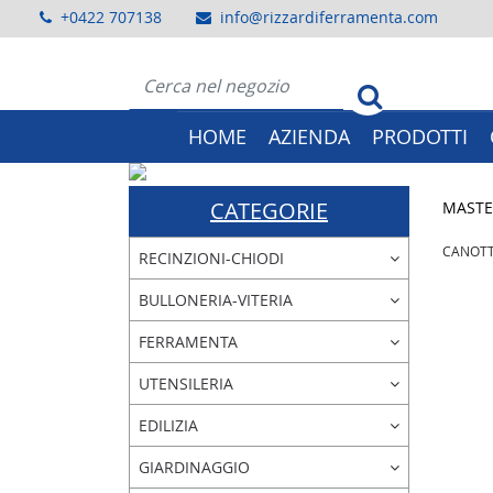
+0422 707138
info@rizzardiferramenta.com
HOME
AZIENDA
PRODOTTI
Previous
CATEGORIE
MASTE
CANOTT
RECINZIONI-CHIODI
BULLONERIA-VITERIA
FERRAMENTA
UTENSILERIA
EDILIZIA
GIARDINAGGIO