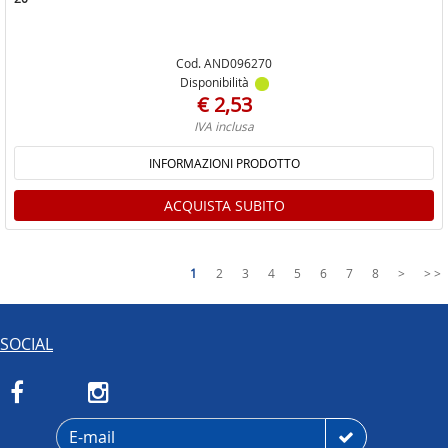
Cod. AND096270
Disponibilità
€ 2,53
IVA inclusa
INFORMAZIONI PRODOTTO
ACQUISTA SUBITO
1
2
3
4
5
6
7
8
>
> >
SOCIAL