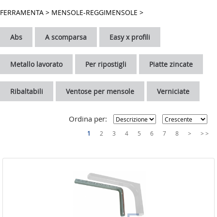
FERRAMENTA
FERRAMENTA
>
MENSOLE-REGGIMENSOLE
>
UTENSILERIA
Abs
A scomparsa
Easy x profili
EDILIZIA
GIARDINAGGIO
Metallo lavorato
Per ripostigli
Piatte zincate
RISCALDAMENTO
Ribaltabili
Ventose per mensole
Verniciate
LINEA CASA
COLORI
Ordina per:
IDRAULICA
1
2
3
4
5
6
7
8
>
> >
MATERIALE ELETTRICO
MASTER - HYDRO
MASTER HOBBY
PER COVID