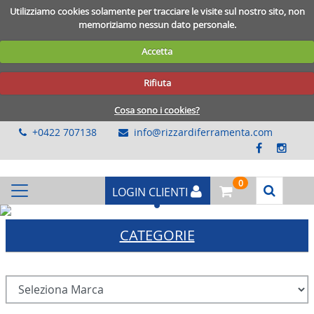
Utilizziamo cookies solamente per tracciare le visite sul nostro sito, non
memoriziamo nessun dato personale.
Accetta
Rifiuta
Cosa sono i cookies?
+0422 707138
info@rizzardiferramenta.com
0
LOGIN CLIENTI
Previous
Next
CATEGORIE
RECINZIONI-CHIODI
BULLONERIA-VITERIA